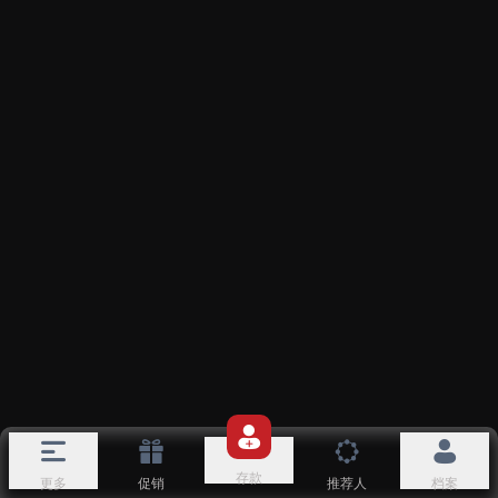
存款
更多
促销
推荐人
档案