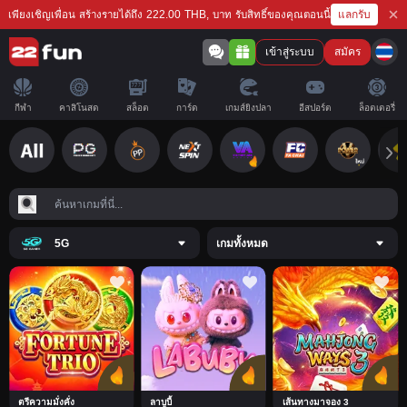
แลกรับ
เพียงเชิญเพื่อน สร้างรายได้ถึง 222.00 THB, บาท รับสิทธิ์ของคุณตอนนี้
เข้าสู่ระบบ
สมัคร
กีฬา
คาสิโนสด
สล็อต
การ์ด
เกมส์ยิงปลา
อีสปอร์ต
ล็อตเตอรี่
5G
เกมทั้งหมด
ตรีความมั่งคั่ง
ลาบูบี้
เส้นทางมาจอง 3