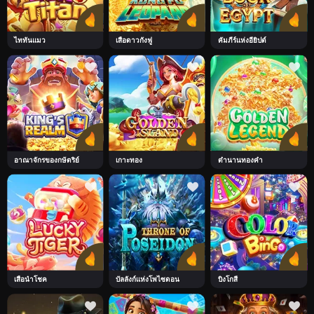
ไททันแมว
เสือดาวกังฟู
คัมภีร์แห่งอียิปต์
อาณาจักรของกษัตริย์
เกาะทอง
ตำนานทองคำ
เสือนำโชค
บัลลังก์แห่งโพไซดอน
บิงโกสี