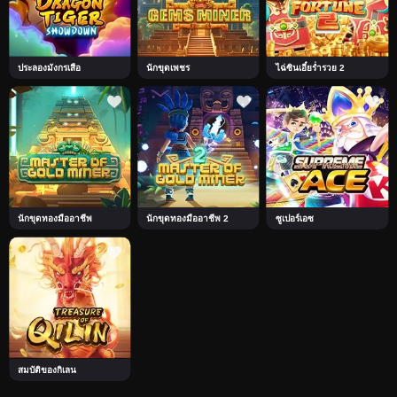
ประลองมังกรเสือ
นักขุดเพชร
ไฉ่ซินเอี๋ยร่ำรวย 2
นักขุดทองมืออาชีพ
นักขุดทองมืออาชีพ 2
ซูเปอร์เอซ
สมบัติของกิเลน