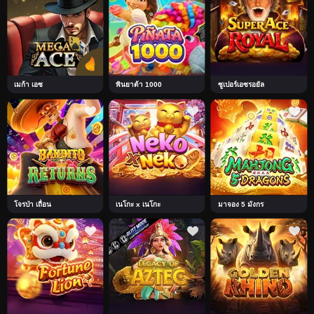
เมก้า เอซ
พินยาต้า 1000
ซูเปอร์เอซรอยัล
โจรป่า เถื่อน
เนโกะ x เนโกะ
มาจอง 5 มังกร