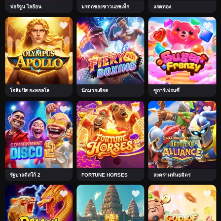
ฟอร์จูน ไลอ้อน
มรดกของชาวแอซเท็ก
แรดทอง
โอลิมปัส อะพอลโล
นักมวยเดือด
ซูการ์เฟรนซี่
รัฐบาลดิสโก้ 2
FORTUNE HORSES
สงครามพันธมิตร