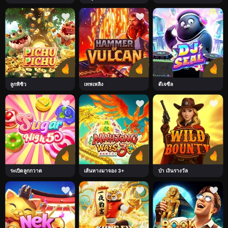
ลูกพิซิว
เทพเพลิง
ดีเจซีล
ระเบิดลูกกวาด
เส้นทางมาจอง 3+
ป่า เงินรางวัล