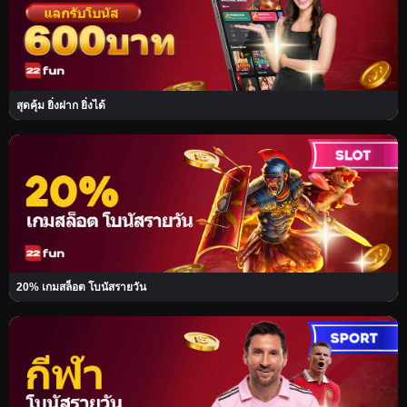
สุดคุ้ม ยิ่งฝาก ยิ่งได้
20% เกมสล็อต โบนัสรายวัน