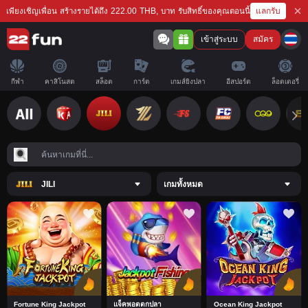
แลกรับ
เพียงเชิญเพื่อน สร้างรายได้ถึง 222.00 THB, บาท รับสิทธิ์ของคุณตอนนี้
เข้าสู่ระบบ
สมัคร
กีฬา
คาสิโนสด
สล็อต
การ์ด
เกมส์ยิงปลา
อีสปอร์ต
ล็อตเตอรี่
JILI
เกมทั้งหมด
Fortune King Jackpot
แจ็คพอตตกปลา
Ocean King Jackpot