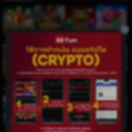
ซูเปอร์เอซ
นักล่าขุมทรัพย์แอซเท็ก
Tiger's Lair
สวีตโบนันซ่า
โจรสลัดสไนเปอร์
สมบัติแอซเท็ก
จักรวรรดิอันสง่างาม
ลิงคู่
ว
เกมยอดนิยม
เพิ่มเติม
ฟุตบอลรัช 4096
ซูการ์ รัช คริสต์มาส
คอยน์โวลคาโน - ลัคกี้
ลูกหมูบ้าสามตัว
พร