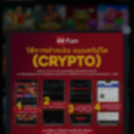
ซูเปอร์เอซ
นักล่าขุมทรัพย์แอซเท็ก
Tiger's Lair
สวีตโบนันซ่า
โจรสลัดสไนเปอร์
สมบัติแอซเท็ก
จักรวรรดิอันสง่างาม
ลิงคู่
ว
เกมยอดนิยม
เพิ่มเติม
ฟุตบอลรัช 4096
ซูการ์ รัช คริสต์มาส
คอยน์โวลคาโน - ลัคกี้
ลูกหมูบ้าสามตัว
พร